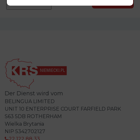
Der Dienst wird vom
BELINGUA LIMITED
UNIT 10 ENTERPRISE COURT FARFIELD PARK
S63 5DB ROTHERHAM
Wielka Brytania
NIP 5342702127
22 122 88 33